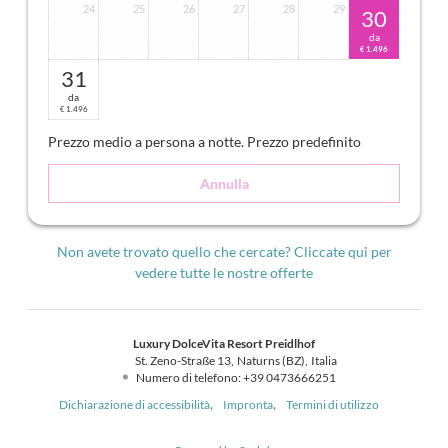
24
25
26
27
28
29
30
da
1.496
€
31
da
1.496
€
Prezzo medio a persona a notte
. Prezzo predefinito
Annulla
Non avete trovato quello che cercate? Cliccate qui per
vedere tutte le nostre offerte
Luxury DolceVita Resort Preidlhof
St. Zeno-Straße 13
Naturns (BZ)
Italia
Numero di telefono
:
+39 0473666251
Dichiarazione di accessibilità
Impronta
Termini di utilizzo