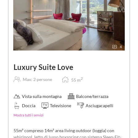
4
Luxury Suite Love
2
Max: 2 persone
55
m
Vista sulla montagna
Balcone/terrazza
Doccia
Televisione
Asciugacapelli
Mostra tutti i servizi
55m² compreso 14m² area living outdoor (loggia) con
whirlpool, letto di lusso boxspring con sistema Sleep-Fit-