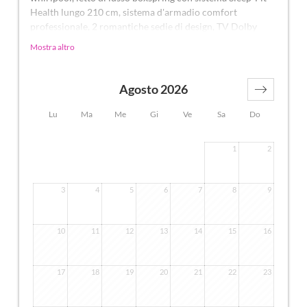
Health lungo 210 cm, sistema d'armadio comfort
professionale, 2 romantiche sedie di design, TV Dolby
Surround con bluetooth, bar di design stile valigia con
Mostra altro
angolo vino, Nespresso e tè, bagno di design con doccia
emozionale per 2 con impianto luce e audio, postazione
make-up per Lei, doppio lavabo per Lui e Lei, WC a parte,
Agosto 2026
area living outdoor con atmosfera privata, idromassaggio
di lusso con sistema Hygienic Luxury, comodi mobili da
Lu
Ma
Me
Gi
Ve
Sa
Do
esterno, erbe aromatiche, lampada riscaldante e lanterna,
animali non ammessi. Nella DolceVita Lodge.
1
2
3
4
5
6
7
8
9
10
11
12
13
14
15
16
17
18
19
20
21
22
23