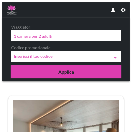
Viaggiatori
1 camera
per
2 adulti
Codice promozionale
Inserisci il tuo codice
Applica
Offerte disponibili in "Luxury Sui